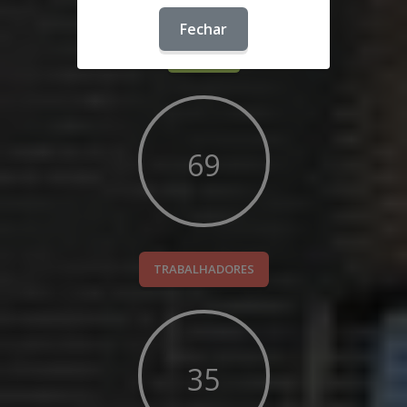
Fechar
IDOSOS
126
TRABALHADORES
64