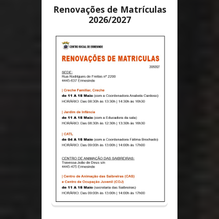
Renovações de Matrículas
Conheça melhor a nossa instituição
2026/2027
368
CRIANÇAS
161